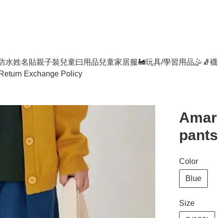
防水姓名貼
親子裝
兒童曰用品
兒童家居服
🚂玩具/學習用品🤹
🧦襪
Return Exchange Policy
Amark
pants
Color
Blue
Size