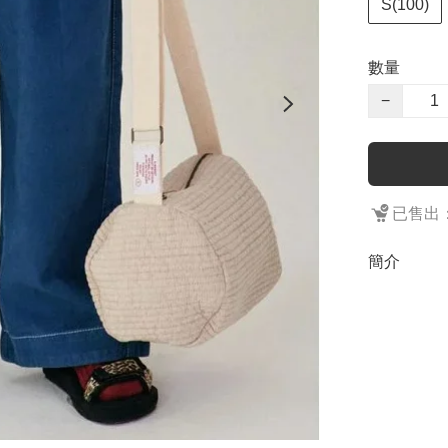
S(100)
數量
−
已售出：
簡介