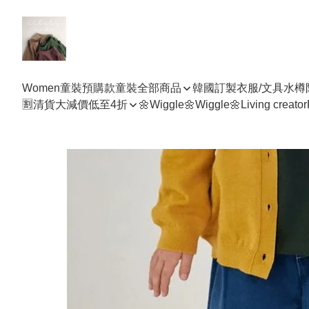
Women
童裝預購款
童裝全部商品
韓國訂製衣服/文具水樽
🈹清貨大減價低至4折
🌼Wiggle🌼Wiggle🌼
Living creator