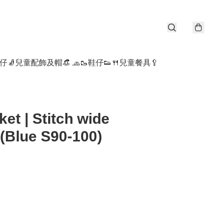
仔🧦
兒童配飾及帽👒 🧢
🥾鞋仔👟
🍴兒童餐具🥄
et | Stitch wide
(Blue S90-100)