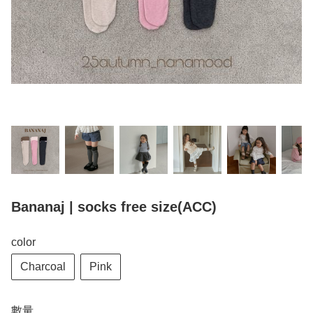
Bananaj | socks free size(ACC)
color
Charcoal
Pink
數量