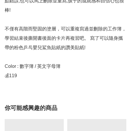
點錯誤,也可以馬上刪除並重寫,孩子的成就感和自信心也很
棒!

不僅有高階而堅固的塗層，可以重複寫過並刪除的工作簿，
學習結束後撕開書後面的卡片再複習吧。 寫了可以隨身攜
帶的粉色乒乓嬰兒鯊魚貼紙的讚美貼紙!

Color : 數字簿 / 英文字母簿

💰119
你可能感興趣的商品