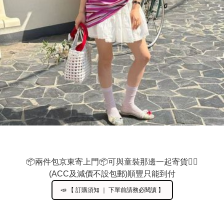
📦兩件包京東寄上門📦可與童裝那邊一起寄貨🙋‍♀️

(ACC及減價不設包郵)順豐只能到付
📣 【 訂購須知 ｜ 下單前請務必閱讀 】