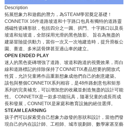
Description
拓展想象力和遊戲的潛力，為STEAM學習奠定基礎！
CONNETIX 16件道路坡道和十字路口包具有獨特的道路靈
感磁性瓷磚形狀，包括四分之一圓、拱門、十字路口以及長
坡道和短坡道，全部採用光滑的黑色陰影。 旨在為無盡的
建築冒險提供動力，當你一次又一次地建造時，提升滑板公
園、賽道、多米諾骨牌甚至過山車的建立。
OPEN ENDED PLAY
迷人的黑色瓷磚增強了道路、坡道和跑道的視覺效果，而白
線和道路標記的排除保持了CONNETIX產品想要的開放式
性質，允許兒童將作品重新想象成他們自己的創意建築。
該包與整個CONNETIX系列相容，是48件路創意包和矩形
系列的完美補充，可以增加您的收藏並創造無盡的設計可能
性。 CONNETIX是一款多功能玩具，隨著兒童的成長而成
長和發展，CONNETIX是家庭和教育設施的絕佳選擇。
STEAM LEARNING
孩子們可以探索受自己想象力啟發的形狀和設計，當他們發
現自己的內在設計師、工程師、城市規劃師、數學家甚至藝