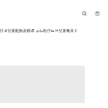
仔🧦
兒童配飾及帽👒 🧢
🥾鞋仔👟
🍴兒童餐具🥄