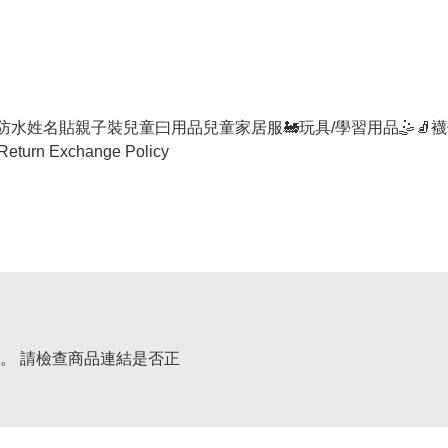
防水姓名貼
親子裝
兒童曰用品
兒童家居服
🚂玩具/學習用品🤹
🧦襪
Return Exchange Policy
。 請檢查商品連結是否正