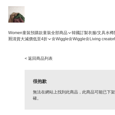
Women
童裝預購款
童裝全部商品
韓國訂製衣服/文具水樽
🈹清貨大減價低至4折
🌼Wiggle🌼Wiggle🌼
Living creator
< 返回商品列表
很抱歉
無法在網站上找到此商品，此商品可能已下架
確。