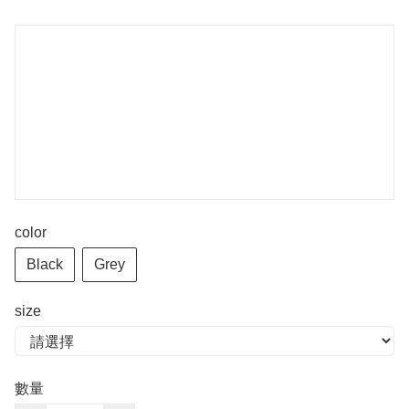
color
Black
Grey
size
數量