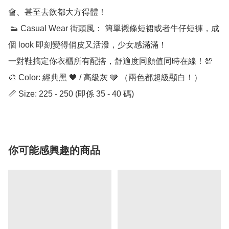
會、甚至去飲都大方得體！

 👟 Casual Wear 街頭風： 簡單襯條短裙或者牛仔短褲，成
個 look 即刻變得俏皮又活潑，少女感滿滿！

一對鞋搞定你衣櫃所有配搭，舒適度同顏值同時在線！💯

🎨 Color: 經典黑 🖤 / 高級灰 🩶 （兩色都超級顯白！）

📏 Size: 225 - 250 (即係 35 - 40 碼)
你可能感興趣的商品