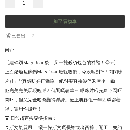
−
+
加至購物車
已售出： 2
簡介
−
【繼碎鑽Mary Jean後…又一雙必須包色的神鞋！😍✨】

上次錯過咗碎鑽Mary Jean嘅靚靚們，今次呢對**「閃閃珠
片鞋」**真係唔好再猶豫，絕對要直接帶佢返屋企！🛍️

佢完美完美展現咗咩叫低調嘅奢華～ 啲珠片喺光線下閃吓
閃吓，但又完全唔會顯得浮誇。最正嘅係佢一年四季都着
得，實用性爆燈！

💡 日常超百搭穿搭指南：

 💃 斯文氣質風： 襯一條斯文嘅長裙或者西褲，返工、去約