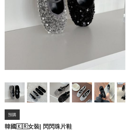
預購
韓國🇰🇷女裝| 閃閃珠片鞋