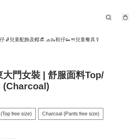
仔🧦
兒童配飾及帽👒 🧢
🥾鞋仔👟
🍴兒童餐具🥄
東大門女裝 | 舒服面料Top/
 (Charcoal)
(Top free size)
Charcoal (Pants free size)