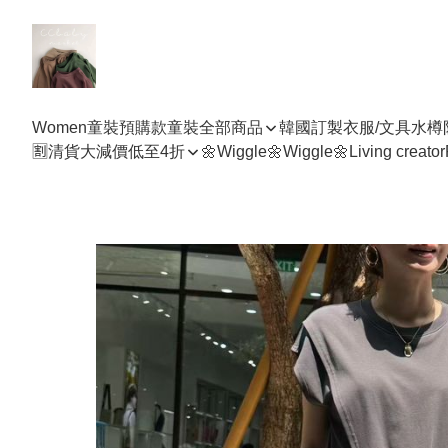
Women
童裝預購款
童裝全部商品
韓國訂製衣服/文具水樽
🈹清貨大減價低至4折
🌼Wiggle🌼Wiggle🌼
Living creator