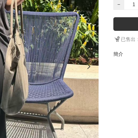
−
已售出：
簡介