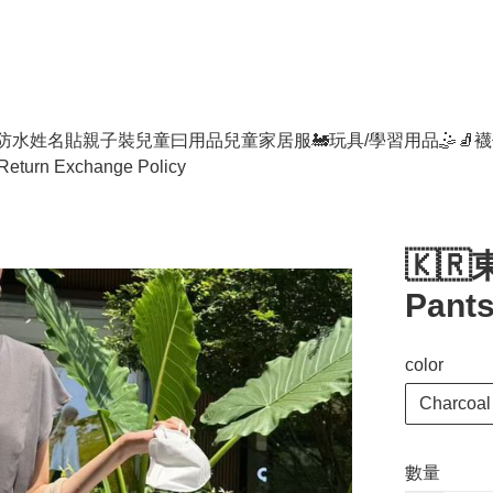
防水姓名貼
親子裝
兒童曰用品
兒童家居服
🚂玩具/學習用品🤹
🧦襪
Return Exchange Policy
🇰
Pants
color
Charcoal 
數量