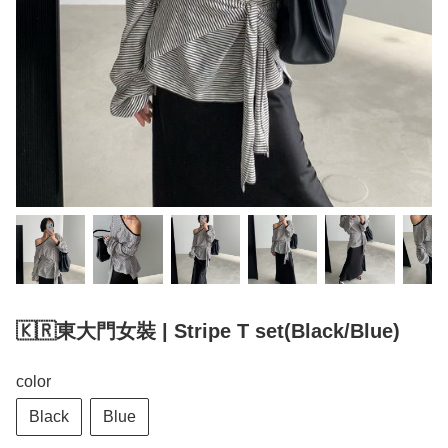
🇰🇷東大門女裝 | Stripe T set(Black/Blue)
color
Black
Blue