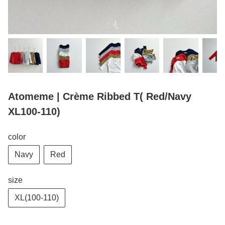
Atomeme | Crème Ribbed T( Red/Navy
XL100-110)
color
Navy
Red
size
XL(100-110)