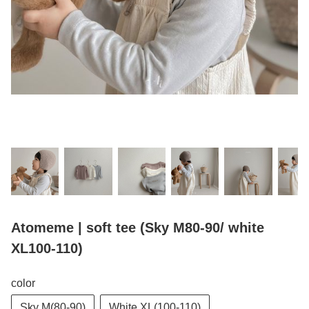
Atomeme | soft tee (Sky M80-90/ white
XL100-110)
color
Sky M(80-90)
White XL(100-110)