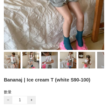
Bananaj | Ice cream T (white S90-100)
數量
−
+