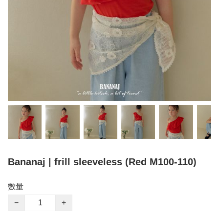
Bananaj | frill sleeveless (Red M100-110)
數量
−
+