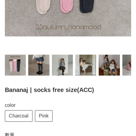
Bananaj | socks free size(ACC)
color
Charcoal
Pink
數量