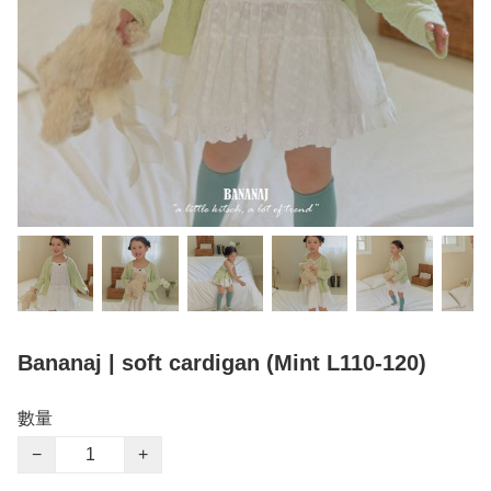
Bananaj | soft cardigan (Mint L110-120)
數量
−
+