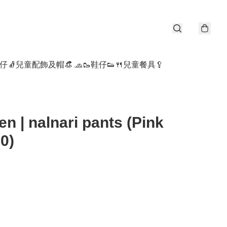
仔🧦
兒童配飾及帽👒 🧢
🥾鞋仔👟
🍴兒童餐具🥄
en | nalnari pants (Pink
0)