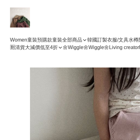
Women
童裝預購款
童裝全部商品
韓國訂製衣服/文具水樽
🈹清貨大減價低至4折
🌼Wiggle🌼Wiggle🌼
Living creator