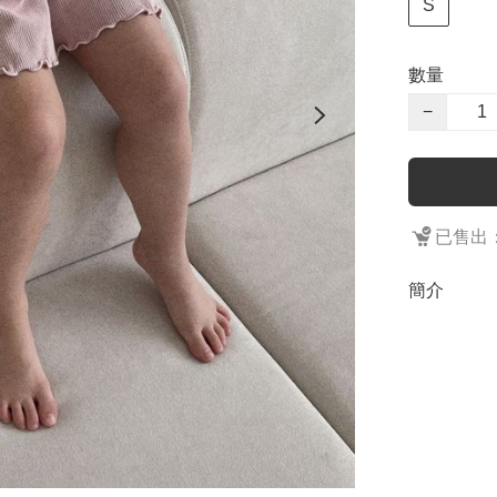
S
數量
−
已售出：
簡介