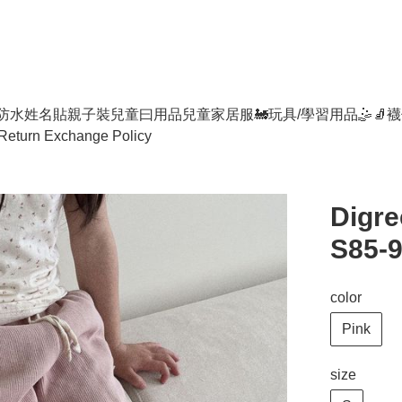
防水姓名貼
親子裝
兒童曰用品
兒童家居服
🚂玩具/學習用品🤹
🧦襪
Return Exchange Policy
Digre
S85-9
color
Pink
size