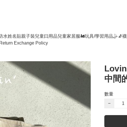
防水姓名貼
親子裝
兒童曰用品
兒童家居服
🚂玩具/學習用品🤹
🧦襪
Return Exchange Policy
Lovin
中間的
數量
−