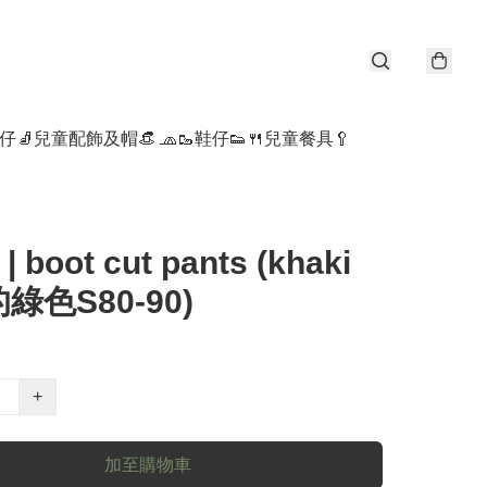
仔🧦
兒童配飾及帽👒 🧢
🥾鞋仔👟
🍴兒童餐具🥄
 | boot cut pants (khaki
綠色S80-90)
+
加至購物車