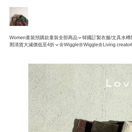
Women
童裝預購款
童裝全部商品
韓國訂製衣服/文具水樽
🈹清貨大減價低至4折
🌼Wiggle🌼Wiggle🌼
Living creator