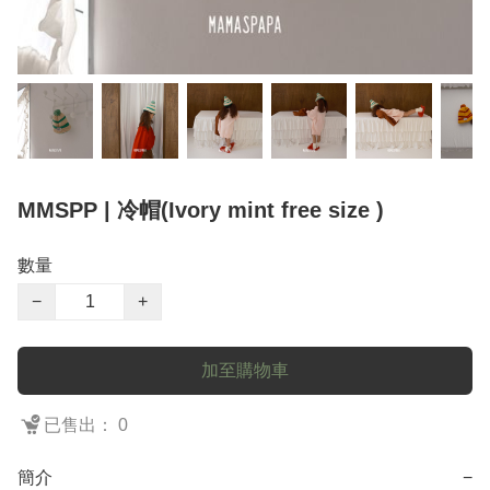
MMSPP | 冷帽(Ivory mint free size )
數量
−
+
加至購物車
已售出： 0
簡介
−