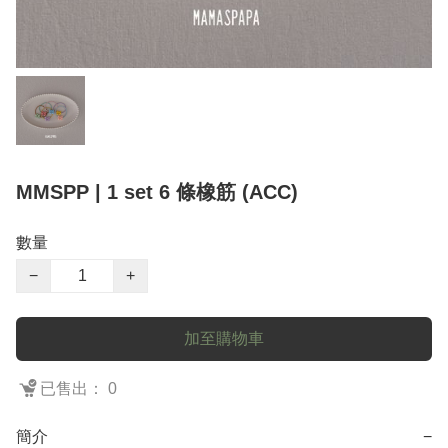
MMSPP | 1 set 6 條橡筋 (ACC)
數量
−
+
加至購物車
已售出： 0
簡介
−