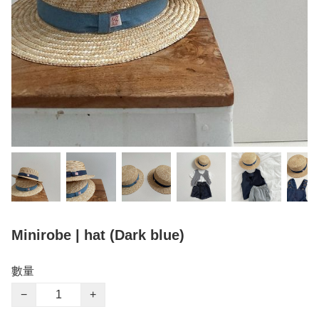
Minirobe | hat (Dark blue)
數量
−
+