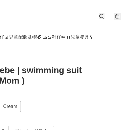
仔🧦
兒童配飾及帽👒 🧢
🥾鞋仔👟
🍴兒童餐具🥄
be | swimming suit
 Mom )
Cream