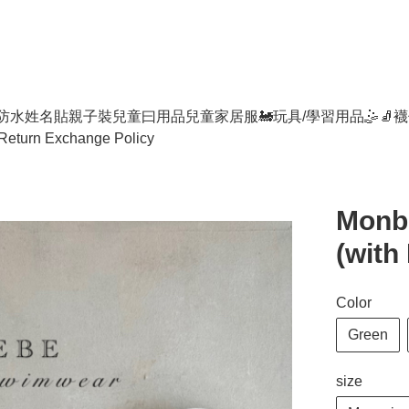
防水姓名貼
親子裝
兒童曰用品
兒童家居服
🚂玩具/學習用品🤹
🧦襪
Return Exchange Policy
Monbe
(with
Color
Green
size