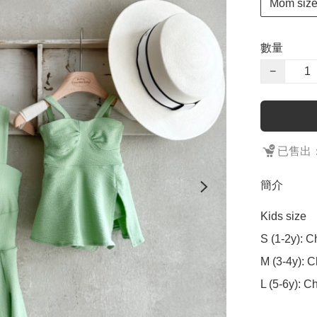
Mom size
數量
−
已售出：
簡介
Kids size

S (1-2y): C
M (3-4y): C
L (5-6y): C