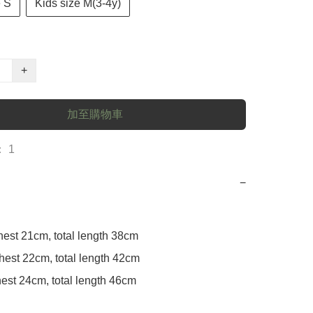
 S
Kids size M(3-4y)
+
加至購物車
 1
−
hest 21cm, total length 38cm

hest 22cm, total length 42cm

hest 24cm, total length 46cm
