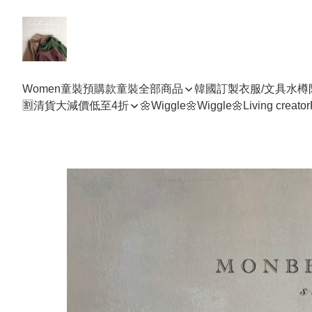
Women
童裝預購款
童裝全部商品
韓國訂製衣服/文具水樽
🈹清貨大減價低至4折
🌼Wiggle🌼Wiggle🌼
Living creator