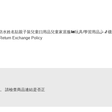
防水姓名貼
親子裝
兒童曰用品
兒童家居服
🚂玩具/學習用品🤹
🧦襪
Return Exchange Policy
。 請檢查商品連結是否正