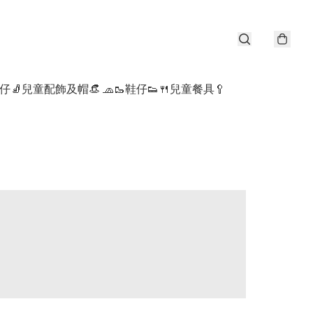
仔🧦
兒童配飾及帽👒 🧢
🥾鞋仔👟
🍴兒童餐具🥄