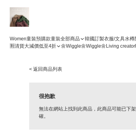
Women
童裝預購款
童裝全部商品
韓國訂製衣服/文具水樽
🈹清貨大減價低至4折
🌼Wiggle🌼Wiggle🌼
Living creator
< 返回商品列表
很抱歉
無法在網站上找到此商品，此商品可能已下架
確。