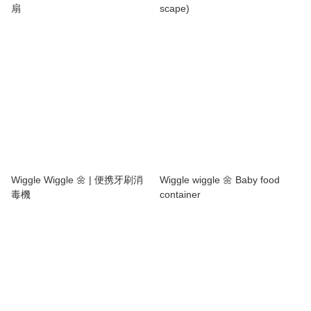
扇
scape)
Wiggle Wiggle 🌼 | 便携牙刷消
Wiggle wiggle 🌼 Baby food
毒機
container