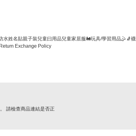
防水姓名貼
親子裝
兒童曰用品
兒童家居服
🚂玩具/學習用品🤹
🧦襪
Return Exchange Policy
。 請檢查商品連結是否正