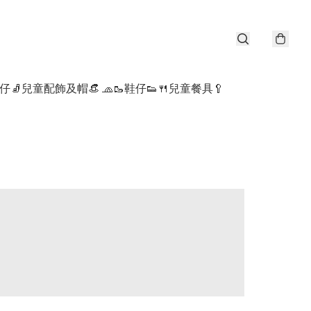
仔🧦
兒童配飾及帽👒 🧢
🥾鞋仔👟
🍴兒童餐具🥄