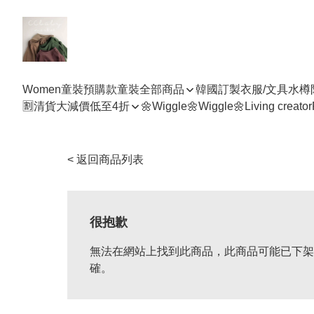
Women
童裝預購款
童裝全部商品
韓國訂製衣服/文具水樽
🈹清貨大減價低至4折
🌼Wiggle🌼Wiggle🌼
Living creator
< 返回商品列表
很抱歉
無法在網站上找到此商品，此商品可能已下架
確。