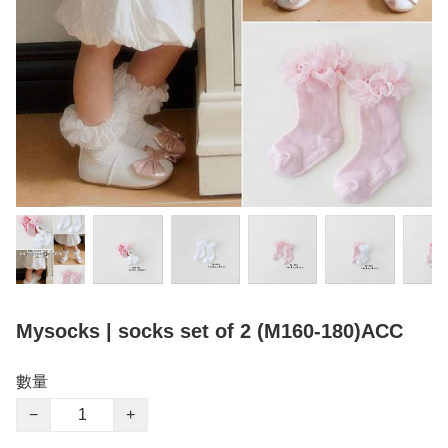
Mysocks | socks set of 2 (M160-180)ACC
數量
−
+