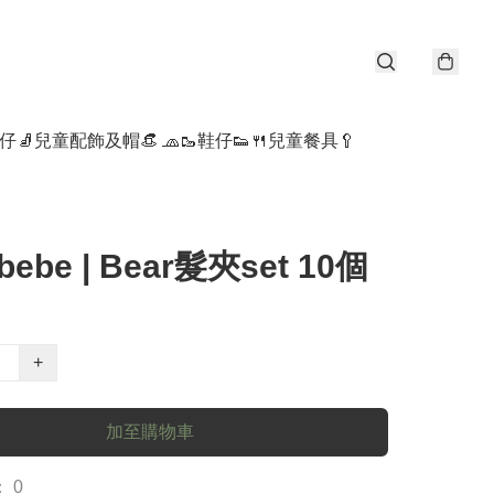
仔🧦
兒童配飾及帽👒 🧢
🥾鞋仔👟
🍴兒童餐具🥄
tbebe | Bear髮夾set 10個
+
加至購物車
 0