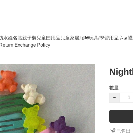
防水姓名貼
親子裝
兒童曰用品
兒童家居服
🚂玩具/學習用品🤹
🧦襪
Return Exchange Policy
Nigh
數量
−
已售出：