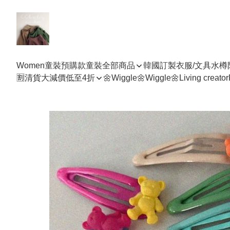
Women
童裝預購款
童裝全部商品
韓國訂製衣服/文具水樽
🈹清貨大減價低至4折
🌼Wiggle🌼Wiggle🌼
Living creator