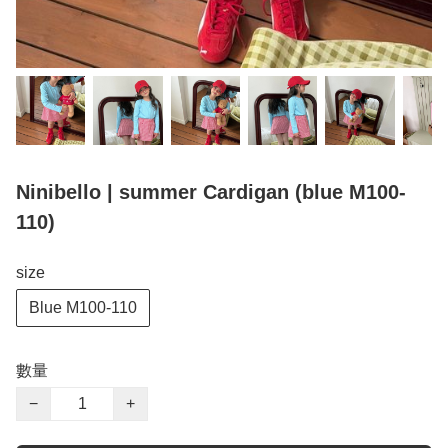
Ninibello | summer Cardigan (blue M100-
110)
size
Blue M100-110
數量
−
+