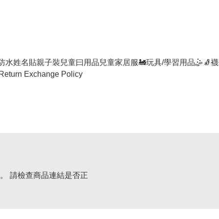
防水姓名貼
親子裝
兒童曰用品
兒童家居服
🚂玩具/學習用品🤹
🧦襪
Return Exchange Policy
。 請檢查商品連結是否正