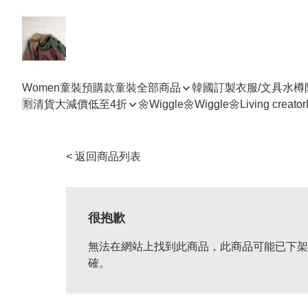
Women
童裝預購款
童裝全部商品
韓國訂製衣服/文具水樽
🈹清貨大減價低至4折
🌼Wiggle🌼Wiggle🌼
Living creator
< 返回商品列表
很抱歉
無法在網站上找到此商品，此商品可能已下架
確。