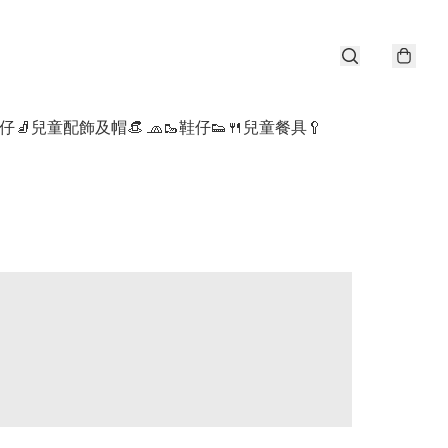
仔🧦
兒童配飾及帽👒 🧢
🥾鞋仔👟
🍴兒童餐具🥄