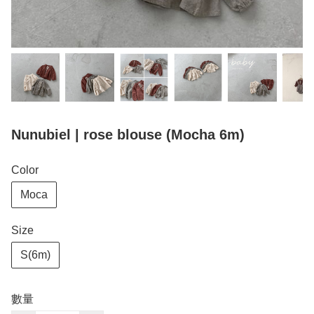
Nunubiel | rose blouse (Mocha 6m)
Color
Moca
Size
S(6m)
數量