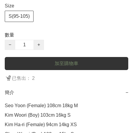
Size
S(95-105)
數量
−
+
加至購物車
已售出： 2
簡介
−
Seo Yoon (Female) 108cm 18kg M

Kim Woori (Boy) 103cm 16kg S

Kim Ha-ri (Female) 94cm 14kg XS
