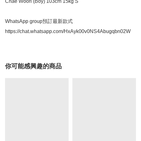
Chae Woori (Boy) 103cm 15kg S

WhatsApp group預訂最新款式

https://chat.whatsapp.com/HxAyk00v0NS4Abugqbn02W
你可能感興趣的商品