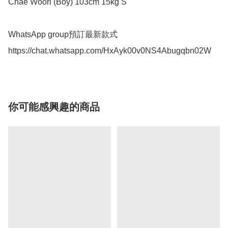
Chae Woori (Boy) 103cm 15kg S

WhatsApp group預訂最新款式

https://chat.whatsapp.com/HxAyk00v0NS4Abugqbn02W
你可能感興趣的商品