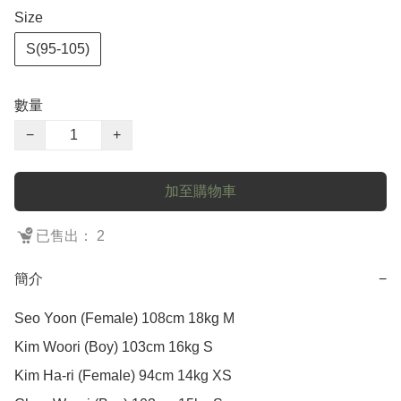
Size
S(95-105)
數量
−
+
加至購物車
已售出： 2
簡介
−
Seo Yoon (Female) 108cm 18kg M

Kim Woori (Boy) 103cm 16kg S

Kim Ha-ri (Female) 94cm 14kg XS
