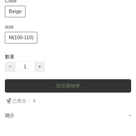
Color
Beige
size
M(100-110)
數量
−
+
加至購物車
已售出： 4
簡介
−