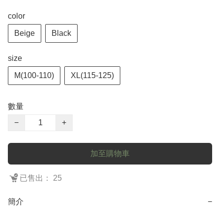
color
Beige
Black
size
M(100-110)
XL(115-125)
數量
−
+
加至購物車
已售出： 25
簡介
−