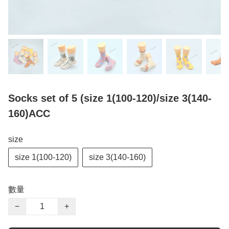
Socks set of 5 (size 1(100-120)/size 3(140-
160)ACC
size
size 1(100-120)
size 3(140-160)
數量
−
+