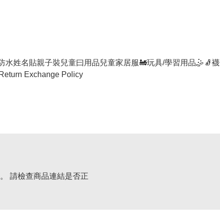
防水姓名貼
親子裝
兒童曰用品
兒童家居服
🚂玩具/學習用品🤹
🧦襪
Return Exchange Policy
。 請檢查商品連結是否正