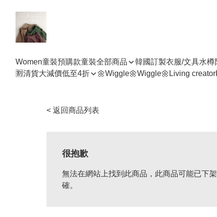
Women
童裝預購款
童裝全部商品
韓國訂製衣服/文具水樽
🈹清貨大減價低至4折
🌼Wiggle🌼Wiggle🌼
Living creator
< 返回商品列表
很抱歉
無法在網站上找到此商品，此商品可能已下架
確。