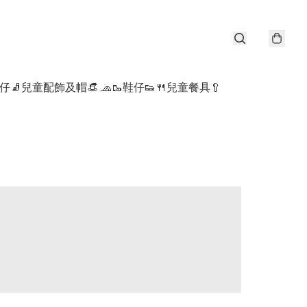
仔🧦
兒童配飾及帽👒 🧢
🥾鞋仔👟
🍴兒童餐具🥄