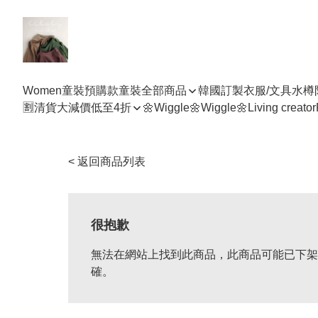
Women
童裝預購款
童裝全部商品
韓國訂製衣服/文具水樽
🈹清貨大減價低至4折
🌼Wiggle🌼Wiggle🌼
Living creator
< 返回商品列表
很抱歉
無法在網站上找到此商品，此商品可能已下架
確。