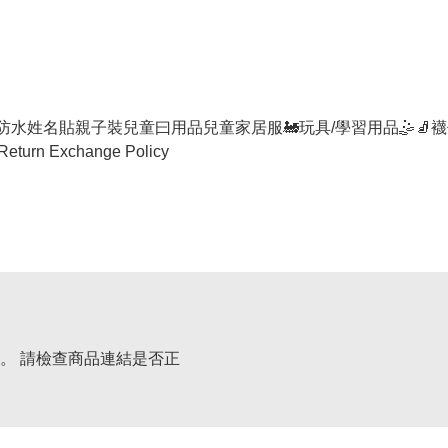
防水姓名貼
親子裝
兒童曰用品
兒童家居服
🚂玩具/學習用品🤹
🧦襪
Return Exchange Policy
。 請檢查商品連結是否正