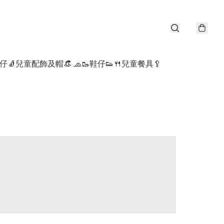
仔🧦
兒童配飾及帽👒 🧢
🥾鞋仔👟
🍴兒童餐具🥄