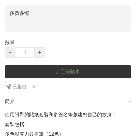
多買多慳
數量
−
+
加至購物車
已售出： 2
簡介
−
使用附帶的貼紙套裝和多簽名筆創建您自己的紋身！

套裝包括:

多色壓克力簽名筆（12色） 
