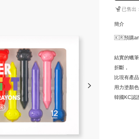
已售出：
簡介
🇰🇷預購ani
結實的蠟筆
折斷，

比現有產品
用力塗顏色