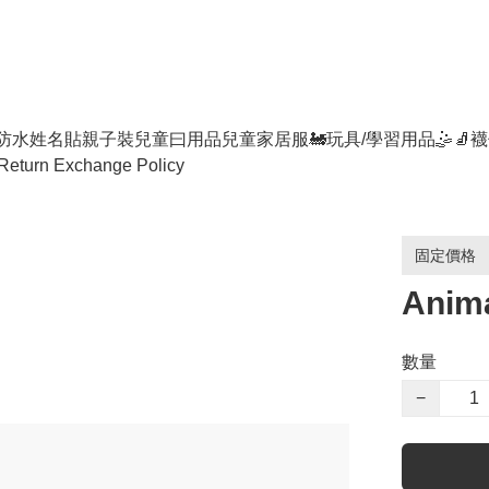
防水姓名貼
親子裝
兒童曰用品
兒童家居服
🚂玩具/學習用品🤹
🧦襪
Return Exchange Policy
固定價格
Anim
數量
−