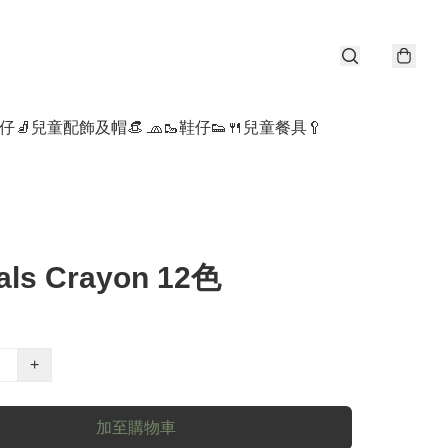
仔🧦
兒童配飾及帽👒 🧢
🥾鞋仔👟
🍴兒童餐具🥄
als Crayon 12色
+
加至購物車