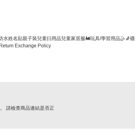
防水姓名貼
親子裝
兒童曰用品
兒童家居服
🚂玩具/學習用品🤹
🧦襪
Return Exchange Policy
。 請檢查商品連結是否正