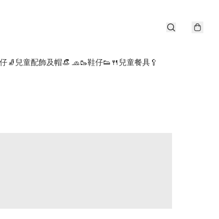
仔🧦
兒童配飾及帽👒 🧢
🥾鞋仔👟
🍴兒童餐具🥄