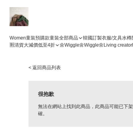
Women
童裝預購款
童裝全部商品
韓國訂製衣服/文具水樽
🈹清貨大減價低至4折
🌼Wiggle🌼Wiggle🌼
Living creator
< 返回商品列表
很抱歉
無法在網站上找到此商品，此商品可能已下架
確。