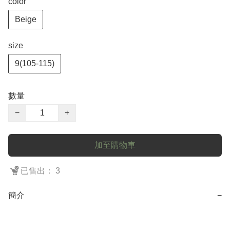
color
Beige
size
9(105-115)
數量
−
+
加至購物車
已售出： 3
簡介
−