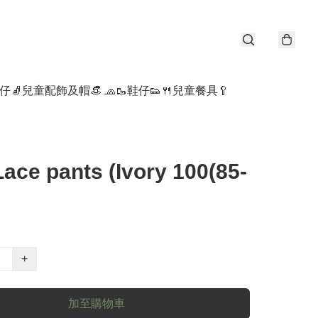
仔🧦
兒童配飾及帽👒 🧢
🥾鞋仔👟
🍴兒童餐具🥄
 Lace pants (Ivory 100(85-
+
加至購物車