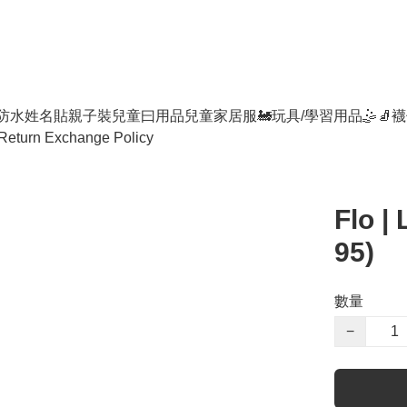
防水姓名貼
親子裝
兒童曰用品
兒童家居服
🚂玩具/學習用品🤹
🧦襪
Return Exchange Policy
Flo |
95)
數量
−