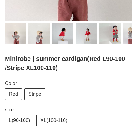
Minirobe | summer cardigan(Red L90-100
/Stripe XL100-110)
Color
Red
Stripe
size
L(90-100)
XL(100-110)