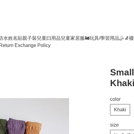
防水姓名貼
親子裝
兒童曰用品
兒童家居服
🚂玩具/學習用品🤹
🧦襪
Return Exchange Policy
Smal
Khak
color
Khaki
size