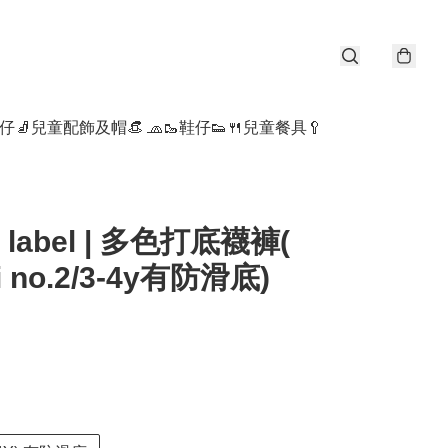
仔🧦
兒童配飾及帽👒 🧢
🥾鞋仔👟
🍴兒童餐具🥄
l label | 多色打底襪褲(
i no.2/3-4y有防滑底)