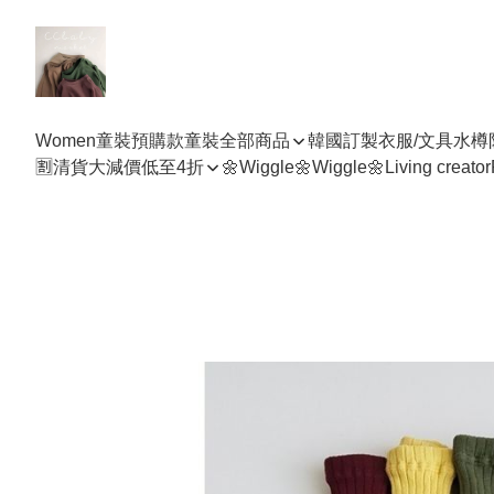
Women
童裝預購款
童裝全部商品
韓國訂製衣服/文具水樽
🈹清貨大減價低至4折
🌼Wiggle🌼Wiggle🌼
Living creator