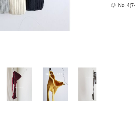
◎  No. 4(7