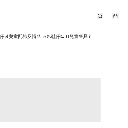
仔🧦
兒童配飾及帽👒 🧢
🥾鞋仔👟
🍴兒童餐具🥄