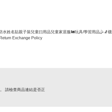
防水姓名貼
親子裝
兒童曰用品
兒童家居服
🚂玩具/學習用品🤹
🧦襪
Return Exchange Policy
。 請檢查商品連結是否正