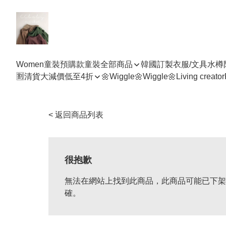
Women
童裝預購款
童裝全部商品
韓國訂製衣服/文具水樽
🈹清貨大減價低至4折
🌼Wiggle🌼Wiggle🌼
Living creator
< 返回商品列表
很抱歉
無法在網站上找到此商品，此商品可能已下架
確。