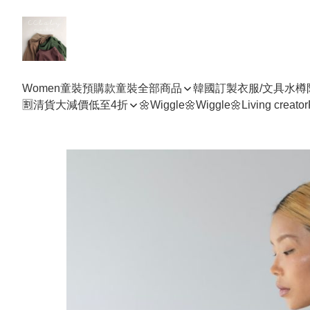
Women
童裝預購款
童裝全部商品
韓國訂製衣服/文具水樽
🈹清貨大減價低至4折
🌼Wiggle🌼Wiggle🌼
Living creator