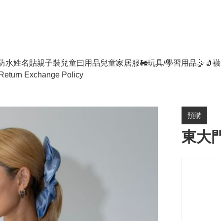
防水姓名貼
親子裝
兒童曰用品
兒童家居服
🚂玩具/學習用品🤹
🧦襪
Return Exchange Policy
預購
東大門