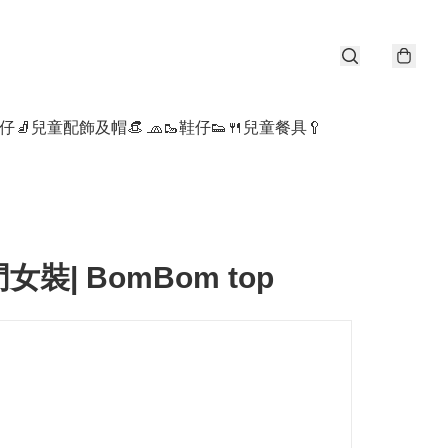
仔🧦
兒童配飾及帽👒 🧢
🥾鞋仔👟
🍴兒童餐具🥄
女裝| BomBom top