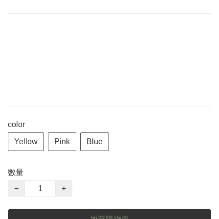
color
Yellow
Pink
Blue
數量
−
+