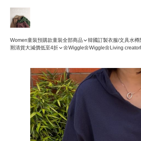
Women
童裝預購款
童裝全部商品
韓國訂製衣服/文具水樽
🈹清貨大減價低至4折
🌼Wiggle🌼Wiggle🌼
Living creator