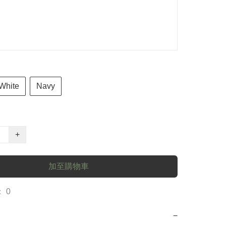
White
Navy
+
加至購物車
 0
−