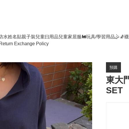
防水姓名貼
親子裝
兒童曰用品
兒童家居服
🚂玩具/學習用品🤹
🧦襪
Return Exchange Policy
預購
東大門女
SET