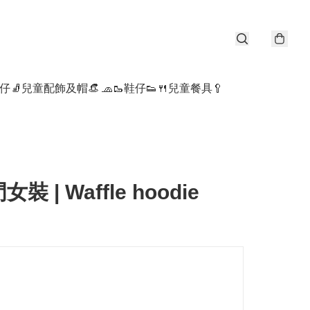
仔🧦
兒童配飾及帽👒 🧢
🥾鞋仔👟
🍴兒童餐具🥄
裝 | Waffle hoodie