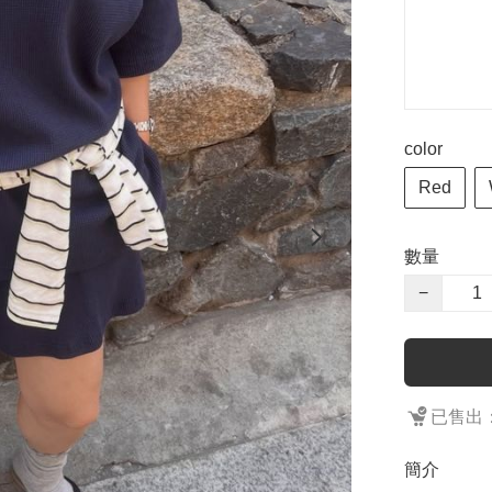
color
Red
數量
−
已售出：
簡介