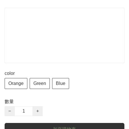
color
Orange
Green
Blue
數量
−
+