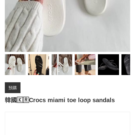
預購
韓國🇰🇷Crocs miami toe loop sandals