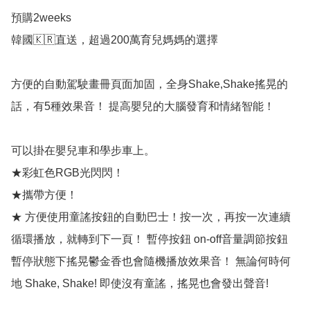
預購2weeks

韓國🇰🇷直送，超過200萬育兒媽媽的選擇

方便的自動駕駛畫冊頁面加固，全身Shake,Shake搖晃的
話，有5種效果音！ 提高嬰兒的大腦發育和情緒智能！

可以掛在嬰兒車和學步車上。

★彩虹色RGB光閃閃！ 

★攜帶方便！

★ 方便使用童謠按鈕的自動巴士！按一次，再按一次連續
循環播放，就轉到下一頁！ 暫停按鈕 on-off音量調節按鈕 
暫停狀態下搖晃鬱金香也會隨機播放效果音！ 無論何時何
地 Shake, Shake! 即使沒有童謠，搖晃也會發出聲音!
